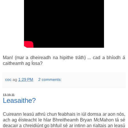
Man! (mar a dheireadh na hipithe tráth) ... cad a bhíodh á
caitheamh ag Íosa?
coc
ag
1:29 PM
2 comments:
13.10.11
Leasaithe?
Cuireann leasú athrú chun feabhais in iúl domsa ar aon nós,
ach ag éisteacht le hIar Bhreitheamh Bryan McMahon tá sé
deacair a chreidiúnt go bhfuil sé ar intinn an rialtais an leasú