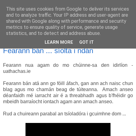
This site uses cookies from Google to deliver its services
Uathachas in Éirinn
and to analyze traffic. Your IP address and user-agent are
shared with Google along with performance and security
metrics to ensure quality of service, generate usage
Ar aghaidh go deo go mbeirimid bua!
statistics, and to detect and address abuse.
LEARN MORE
GOT IT
24.10.11
Fearann bán ... síolta i ndán
Fearann nua agam do mo chúinne-sa den idirlíon -
uathachas.ie
Fearann bán atá ann go fóill áfach, gan ann ach naisc chun
blag agus mo charnán beag de túiteanna. Amach anseo
déanfaidh mé iarracht air é a threabhadh agus b'fhéidir go
mbeidh barraíocht iontach agam ann amach anseo.
Rud a chuireann parabal an tsíoladóra i gcuimhne dom ...