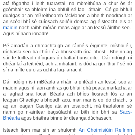
atá fógartha i leith tuarastail na mbreithúna a chur ós ár
gcómhair sa bhfoirm ina bhfuil sé faoi láthair. Cé go bhfuil
dualgas ar an mBreitheamh McMahon a bheith neodrach ar
an scéal bhí sé cuíosach soiléir domsa ag éisteacht leis ar
maidin
nach raibh mórán meas aige ar an leasú áirithe seo.
Agus ní nach ionadh!
Pé amadán a dhreachtaigh an ráiméis éiginnte, míshoiléir,
róchasta seo ba chóir é a bhriseadh óna phost. Bheinn ag
súil le tuilleadh díograis ó dhaltaí bunscoile. Dár ndóigh ní
dhéanfaí a leithéid, ach a mhalairt: is dócha gur 'thuill' sé nó
sí na mílte euro as ucht a lag-iarracht.
Dár ndóigh is i mBéarla amháin a phléadh an leasú seo ar
maidin agus níl aon amhras go bhfuil dhá peaca marfacha ar
a laghad sna focail Béarla ach bhíos fiosrach fós ar an
leagan Ghaeilge a bheadh acu, mar, mar is eol do chách, is
ag an leagan Gaeilge atá an tosaíocht, má tharlaíonn sé
riamh go n-airítear éagsúlacht ar bith idir bhrí sa
Sacs-
Bhéarla
agus briathra binne ár dteanga dúchasach.
Isteach liom mar sin ar shuíomh
An Choimisiúin Reifrinn