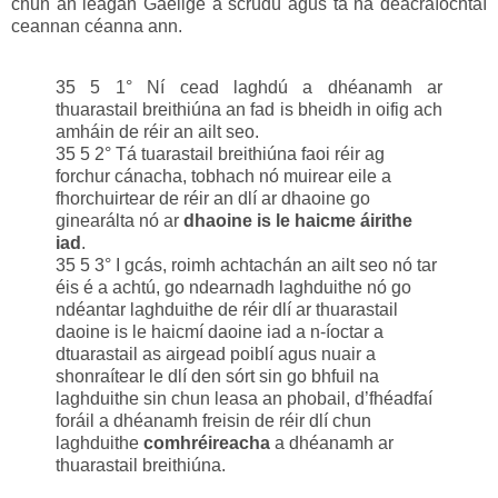
chun an leagan Gaeilge a scrúdú agus tá na deacraíochtaí
ceannan céanna ann.
35 5 1° Ní cead laghdú a dhéanamh ar
thuarastail breithiúna an fad is bheidh in oifig ach
amháin de réir an ailt seo.
35 5 2° Tá tuarastail breithiúna faoi réir ag
forchur cánacha, tobhach nó muirear eile a
fhorchuirtear de réir an dlí ar dhaoine go
ginearálta nó ar
dhaoine is le haicme áirithe
iad
.
35 5 3° I gcás, roimh achtachán an ailt seo nó tar
éis é a achtú, go ndearnadh laghduithe nó go
ndéantar laghduithe de réir dlí ar thuarastail
daoine is le haicmí daoine iad a n-íoctar a
dtuarastail as airgead poiblí agus nuair a
shonraítear le dlí den sórt sin go bhfuil na
laghduithe sin chun leasa an phobail, d’fhéadfaí
foráil a dhéanamh freisin de réir dlí chun
laghduithe
comhréireacha
a dhéanamh ar
thuarastail breithiúna.