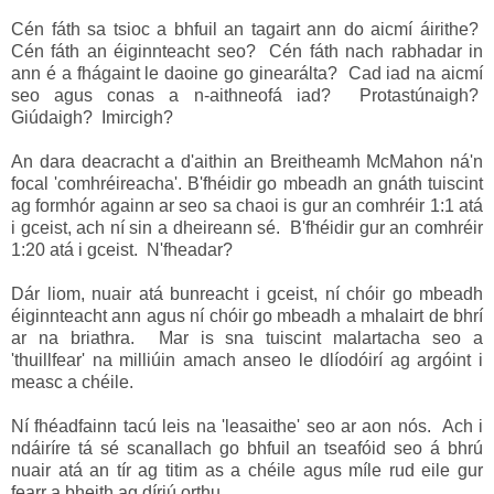
Cén fáth sa tsioc a bhfuil an tagairt ann do aicmí áirithe?
Cén fáth an éiginnteacht seo? Cén fáth nach rabhadar in
ann é a fhágaint le daoine go ginearálta? Cad iad na aicmí
seo agus conas a n-aithneofá iad? Protastúnaigh?
Giúdaigh? Imircigh?
An dara deacracht a d'aithin an Breitheamh McMahon ná'n
focal 'comhréireacha'. B'fhéidir go mbeadh an gnáth tuiscint
ag formhór againn ar seo sa chaoi is gur an comhréir 1:1 atá
i gceist, ach ní sin a dheireann sé. B'fhéidir gur an comhréir
1:20 atá i gceist. N'fheadar?
Dár liom, nuair atá bunreacht i gceist, ní chóir go mbeadh
éiginnteacht ann agus ní chóir go mbeadh a mhalairt de bhrí
ar na briathra. Mar is sna tuiscint malartacha seo a
'thuillfear' na milliúin amach anseo le dlíodóirí ag argóint i
measc a chéile.
Ní fhéadfainn tacú leis na 'leasaithe' seo ar aon nós. Ach i
ndáiríre tá sé scanallach go bhfuil an tseafóid seo á bhrú
nuair atá an tír ag titim as a chéile agus míle rud eile gur
fearr a bheith ag díriú orthu.