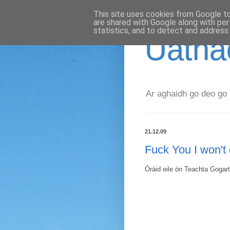
This site uses cookies from Google to 
are shared with Google along with per
statistics, and to detect and address
Uathac
Ar aghaidh go deo go 
21.12.09
Fuck You I won't 
Óráid eile ón Teachta Gogar