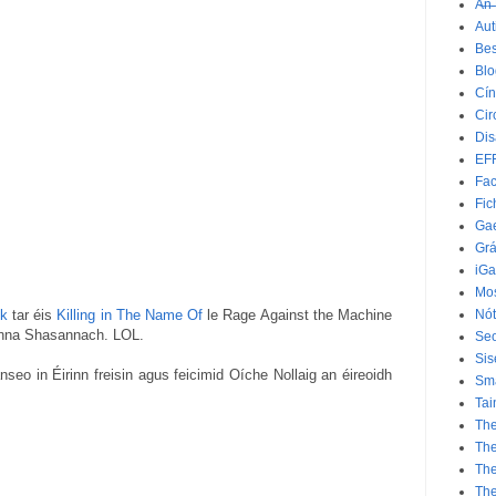
A̶n̶ ̶
Aut
Bes
Bl
Cín
Cir
Dis
EF
Fac
Fic
Gae
Grá
iGa
Mos
ok
tar éis
Killing in The Name Of
le Rage Against the Machine
Nót
eanna Shasannach. LOL.
Seo
Sis
nseo in Éirinn freisin agus feicimid Oíche Nollaig an éireoidh
Sm
Tai
The
The
Th
Th