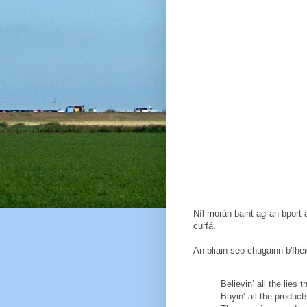
Níl mórán baint ag an bport 
curfá.
An bliain seo chugainn b'fhé
Believin’ all the lies t
Buyin’ all the products