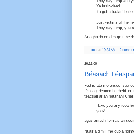
They say jump and y
Ya brain-dead
Ya gotta fuckin’ bulle
Just victims of the in
They say jump, you s
Ar aghaidh go deo go mbeiri
Le
coc
ag
10:23 AM
2 commen
20.12.09
Béasach Léaspa
Fad is atá mé anseo, seo eac
féin ag déanamh trácht ar r
téacsáil ar an nguthán! Chai
Have you any idea how 
you?
agus amach liom as an seomr
Nuair a d'fhill mé cúpla nóim