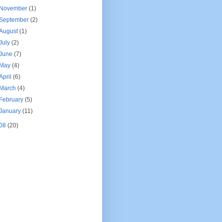
November
(1)
September
(2)
August
(1)
July
(2)
June
(7)
May
(4)
April
(6)
March
(4)
February
(5)
January
(11)
08
(20)