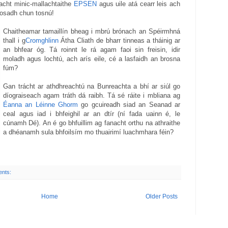
 acht minic-mallachtaithe
EPSEN
agus uile atá cearr leis ach
íosadh chun tosnú!
Chaitheamar tamaillín bheag i mbrú brónach an Spéirmhná
thall i g
Cromghlinn
Átha Cliath de bharr tinneas a tháinig ar
an bhfear óg. Tá roinnt le rá agam faoi sin freisin, idir
moladh agus lochtú, ach arís eile, cé a lasfaidh an brosna
fúm?
Gan trácht ar athdhreachtú na Bunreachta a bhí ar siúl go
díograiseach agam tráth dá raibh. Tá sé ráite i mbliana ag
Éanna an Léinne Ghorm
go gcuireadh siad an Seanad ar
ceal agus iad i bhfeighil ar an dtír (ní fada uainn é, le
cúnamh Dé). An é go bhfuillim ag fanacht orthu na athraithe
a dhéanamh sula bhfoilsím mo thuairimí luachmhara féin?
ents:
Home
Older Posts