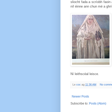
sliocht fada a scríobh faoin
níl éinne ann chun mé a ghr
Ní leithscéal leisce.
Le
coc
ag
11:36 AM
No comm
Newer Posts
Subscribe to:
Posts (Atom)