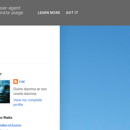
 user-agent
nerate usage
LEARN MORE
GOT IT
n?
coc
Duine daonna ar son
cearta daonna.
View my complete
profile
go Rialta
̶s̶t̶f̶u̶l̶ ̶o̶f̶ ̶E̶u̶r̶o̶s̶