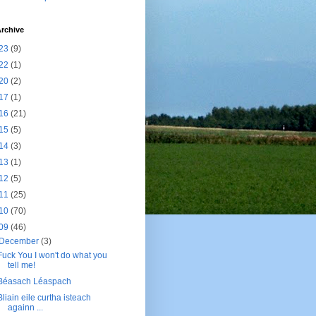
rchive
23
(9)
22
(1)
20
(2)
17
(1)
16
(21)
15
(5)
14
(3)
13
(1)
12
(5)
11
(25)
10
(70)
09
(46)
December
(3)
Fuck You I won't do what you
tell me!
Béasach Léaspach
Bliain eile curtha isteach
againn ...