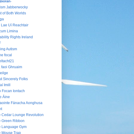
B̶i̶o̶r̶á̶n̶
ism Jabberwocky
t of Both Worlds
oga
 Lae Uí Reachtair
cum Limina
ability Rights Ireland
F
ing Autism
he focal
ltacht21
 faoi Ghruaim
eilge
t Sincerely Folks
aí Imill
 Focan Iontach
e Áine
aointe Fánacha Aonghusa
nt
 Cedar Lounge Revolution
 Green Ribbon
e Language Gym
e Mouse Trap