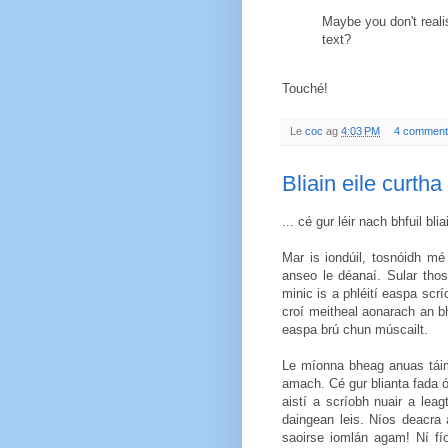
Maybe you don't realis
text?
Touché!
Le
coc
ag
4:03 PM
4 comment
Bliain eile curtha
... cé gur léir nach bhfuil bli
Mar is iondúil, tosnóidh mé
anseo le déanaí. Sular tho
minic is a phléití easpa scr
croí meitheal aonarach an b
easpa brú chun múscailt.
Le míonna bheag anuas táim 
amach. Cé gur blianta fada ó
aistí a scríobh nuair a lea
daingean leis. Níos deacra
saoirse iomlán agam! Ní fío