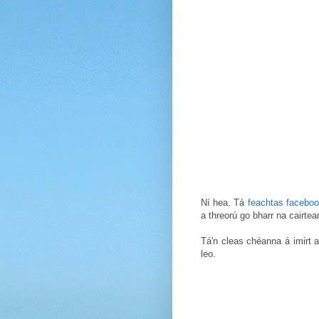
Ní hea. Tá
feachtas facebo
a threorú go bharr na cairt
Tá'n cleas chéanna á imirt a
leo.