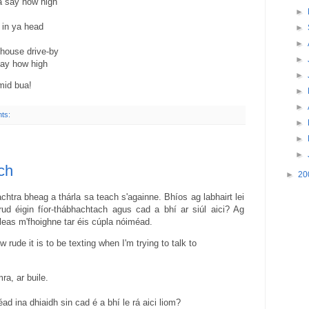
a say how high
►
t in ya head
►
►
-house drive-by
►
ay how high
►
mid bua!
►
►
ts:
►
►
►
ch
►
20
htra bheag a thárla sa teach s'againne. Bhíos ag labhairt lei
ud éigin fíor-thábhachtach agus cad a bhí ar siúl aici? Ag
lleas m'fhoighne tar éis cúpla nóiméad.
rude it is to be texting when I'm trying to talk to
a, ar buile.
éad ina dhiaidh sin cad é a bhí le rá aici liom?