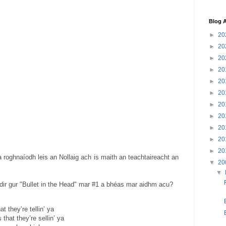
Blog A
►
20
►
20
►
20
►
20
►
20
►
20
►
20
►
20
►
20
►
20
►
20
a roghnaíodh leis an Nollaig ach is maith an teachtaireacht an
▼
20
▼
idir gur "Bullet in the Head" mar #1 a bhéas mar aidhm acu?
hat they’re tellin’ ya
 that they’re sellin’ ya