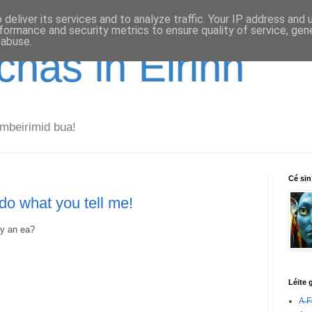
deliver its services and to analyze traffic. Your IP address and
formance and security metrics to ensure quality of service, ge
 abuse.
has in Éirinn
mbeirimid bua!
Cé si
do what you tell me!
ty an ea?
Léite 
A̶ ̶F̶i