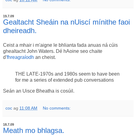
19.7.09
Gealtacht Sheáin na nUiscí mínithe faoi
dheireadh.
Ceist a mhair i m'aigne le bhlianta fada anuas ná cúis
ghealtacht John Waters. Dé hAoine seo chaite
d'
fhreagraíodh
an cheist.
THE LATE-1970s and 1980s seem to have been
for me a series of extended pub conversations
Seán an Uisce Bheatha is cosúil.
coc
ag
11:08 AM
No comments:
18.7.09
Meath mo bhlagsa.