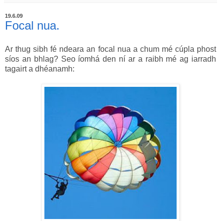
19.6.09
Focal nua.
Ar thug sibh fé ndeara an focal nua a chum mé cúpla phost
síos an bhlag? Seo íomhá den ní ar a raibh mé ag iarradh
tagairt a dhéanamh: