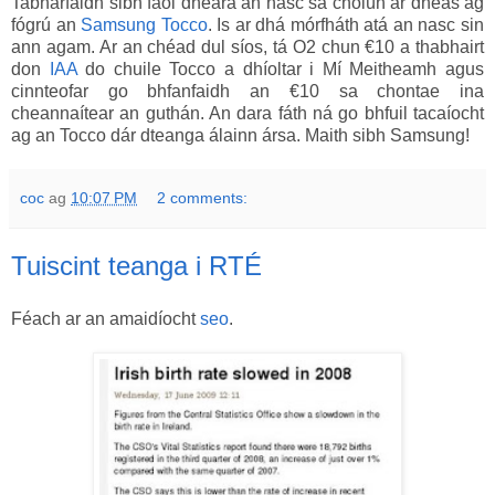
Tabharfaidh sibh faoi dheara an nasc sa cholún ar dheas ag
fógrú an
Samsung Tocco
. Is ar dhá mórfháth atá an nasc sin
ann agam. Ar an chéad dul síos, tá O2 chun €10 a thabhairt
don
IAA
do chuile Tocco a dhíoltar i Mí Meitheamh agus
cinnteofar go bhfanfaidh an €10 sa chontae ina
cheannaítear an guthán. An dara fáth ná go bhfuil tacaíocht
ag an Tocco dár dteanga álainn ársa. Maith sibh Samsung!
coc
ag
10:07 PM
2 comments:
Tuiscint teanga i RTÉ
Féach ar an amaidíocht
seo
.