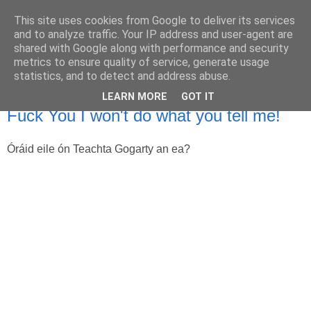
This site uses cookies from Google to deliver its services
Uathachas in Éirinn
and to analyze traffic. Your IP address and user-agent are
shared with Google along with performance and security
metrics to ensure quality of service, generate usage
Ar aghaidh go deo go mbeirimid bua!
statistics, and to detect and address abuse.
LEARN MORE
GOT IT
21.12.09
Fuck You I won't do what you tell me!
Óráid eile ón Teachta Gogarty an ea?