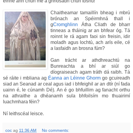
éinne ann chun mé a ghríosadh chun tosnú!
Chaitheamar tamaillín bheag i mbrú
brónach an Spéirmhná thall i
g
Cromghlinn
Átha Cliath de bharr
tinneas a tháinig ar an bhfear óg. Tá
roinnt le rá agam faoi sin freisin, idir
moladh agus lochtú, ach arís eile, cé
a lasfaidh an brosna fúm?
Gan trácht ar athdhreachtú na
Bunreachta a bhí ar siúl go
díograiseach agam tráth dá raibh. Tá
sé ráite i mbliana ag
Éanna an Léinne Ghorm
go gcuireadh
siad an Seanad ar ceal agus iad i bhfeighil ar an dtír (ní fada
uainn é, le cúnamh Dé). An é go bhfuillim ag fanacht orthu
na athraithe a dhéanamh sula bhfoilsím mo thuairimí
luachmhara féin?
Ní leithscéal leisce.
coc
ag
11:36 AM
No comments: