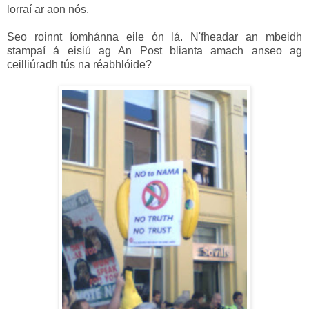
lorraí ar aon nós.
Seo roinnt íomhánna eile ón lá. N'fheadar an mbeidh
stampaí á eisiú ag An Post blianta amach anseo ag
ceilliúradh tús na réabhlóide?