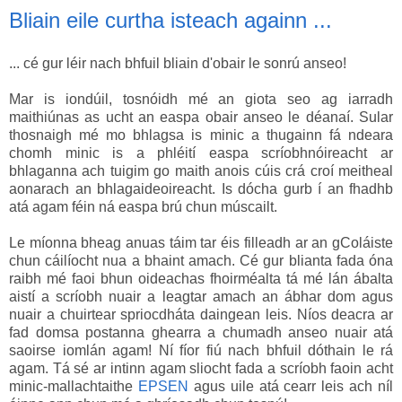
Bliain eile curtha isteach againn ...
... cé gur léir nach bhfuil bliain d'obair le sonrú anseo!
Mar is iondúil, tosnóidh mé an giota seo ag iarradh
maithiúnas as ucht an easpa obair anseo le déanaí. Sular
thosnaigh mé mo bhlagsa is minic a thugainn fá ndeara
chomh minic is a phléití easpa scríobhnóireacht ar
bhlaganna ach tuigim go maith anois cúis crá croí meitheal
aonarach an bhlagaideoireacht. Is dócha gurb í an fhadhb
atá agam féin ná easpa brú chun múscailt.
Le míonna bheag anuas táim tar éis filleadh ar an gColáiste
chun cáilíocht nua a bhaint amach. Cé gur blianta fada óna
raibh mé faoi bhun oideachas fhoirméalta tá mé lán ábalta
aistí a scríobh nuair a leagtar amach an ábhar dom agus
nuair a chuirtear spriocdháta daingean leis. Níos deacra ar
fad domsa postanna ghearra a chumadh anseo nuair atá
saoirse iomlán agam! Ní fíor fiú nach bhfuil dóthain le rá
agam. Tá sé ar intinn agam sliocht fada a scríobh faoin acht
minic-mallachtaithe
EPSEN
agus uile atá cearr leis ach níl