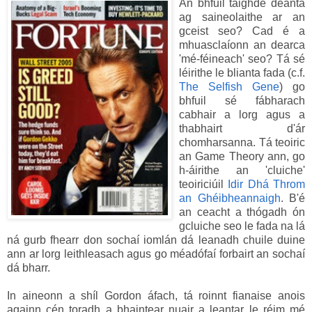
An bhfuil taighde déanta
ag saineolaithe ar an
gceist seo? Cad é a
mhuasclaíonn an dearca
'mé-féineach' seo? Tá sé
léirithe le blianta fada (c.f.
The Selfish Gene
) go
bhfuil sé fábharach
cabhair a lorg agus a
thabhairt d'ár
chomharsanna. Tá teoiric
an Game Theory ann, go
h-áirithe an 'cluiche'
teoiriciúil
Idir Dhá Throm
an Ghéibheannaigh
. B'é
an ceacht a thógadh ón
gcluiche seo le fada na lá
ná gurb fhearr don sochaí iomlán dá leanadh chuile duine
ann ar lorg leithleasach agus go méadófaí forbairt an sochaí
dá bharr.
In aineonn a shíl Gordon áfach, tá roinnt fianaise anois
againn cén toradh a bhaintear nuair a leantar le réim mé