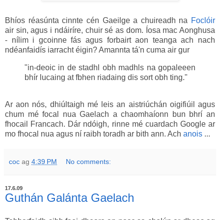
Bhíos réasúnta cinnte cén Gaeilge a chuireadh na
Foclóir
air sin, agus i ndáiríre, chuir sé as dom. Íosa mac Aonghusa
- nílim i gcoinne fás agus forbairt aon teanga ach nach
ndéanfaidís iarracht éigin? Amannta tá'n cuma air gur
"in-deoic in de stadhl obh madhls na gopaleeen
bhír lucaing at fbhen riadaing dis sort obh ting."
Ar aon nós, dhiúltaigh mé leis an aistriúchán oigifiúil agus
chum mé focal nua Gaelach a chaomhaíonn bun bhrí an
fhocail Francach. Dár ndóigh, rinne mé cuardach Google ar
mo fhocal nua agus ní raibh toradh ar bith ann. Ach
anois
...
coc
ag
4:39 PM
No comments:
17.6.09
Guthán Galánta Gaelach