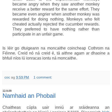
became angry when they saw another monkey
receive a better reward for the same effort. They
became even angrier when another monkey was
rewarded for doing nothing. Monkeys who felt
cheated actually rejected the cucumber rewards.
They preferred to have nothing rather than
participate in an unfair game.
Is léir go dtuigeann na moncaithe coincheap Cothrom na
Féinne. Creid nó ná creid é, tá aithne agam ar dhaoine a
bhfuil níos lú ionracas iontu ná moncaithe.
coc
ag
9:59 PM
1 comment:
12.9.09
Namhaid an Phobail
Chaitheas cúpla uair inniú ar sráideanna an