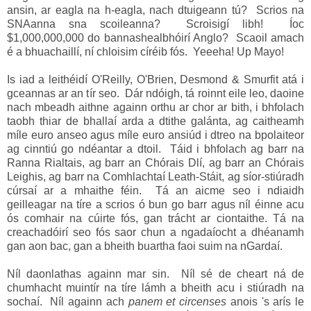
ansin, ar eagla na h-eagla, nach dtuigeann tú? Scrios na
SNAanna sna scoileanna? Scroisigí libh! Íoc
$1,000,000,000 do bannashealbhóirí Anglo? Scaoil amach
é a bhuachaillí, ní chloisim círéib fós. Yeeeha! Up Mayo!
Is iad a leithéidí O'Reilly, O'Brien, Desmond & Smurfit atá i
gceannas ar an tír seo. Dár ndóigh, tá roinnt eile leo, daoine
nach mbeadh aithne againn orthu ar chor ar bith, i bhfolach
taobh thiar de bhallaí arda a dtithe galánta, ag caitheamh
míle euro anseo agus míle euro ansiúd i dtreo na bpolaiteor
ag cinntiú go ndéantar a dtoil. Táid i bhfolach ag barr na
Ranna Rialtais, ag barr an Chórais Dlí, ag barr an Chórais
Leighis, ag barr na Comhlachtaí Leath-Stáit, ag síor-stiúradh
cúrsaí ar a mhaithe féin. Tá an aicme seo i ndiaidh
geilleagar na tíre a scrios ó bun go barr agus níl éinne acu
ós comhair na cúirte fós, gan trácht ar ciontaithe. Tá na
creachadóirí seo fós saor chun a ngadaíocht a dhéanamh
gan aon bac, gan a bheith buartha faoi suim na nGardaí.
Níl daonlathas againn mar sin. Níl sé de cheart ná de
chumhacht muintír na tíre lámh a bheith acu i stiúradh na
sochaí. Níl againn ach
panem et circenses
anois 's arís le