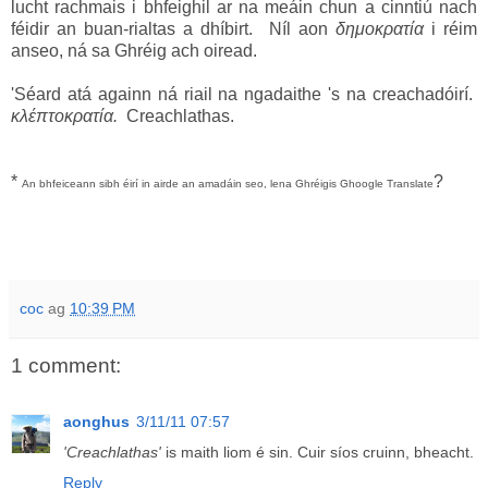
lucht rachmais i bhfeighil ar na meáin chun a cinntiú nach
féidir an buan-rialtas a dhíbirt. Níl aon
δημοκρατία
i réim
anseo, ná sa Ghréig ach oiread.
'Séard atá againn ná riail na ngadaithe 's na creachadóirí.
κλέ
π
τοκρατία.
Creachlathas.
*
?
An bhfeiceann sibh éirí in airde an amadáin seo, lena Ghréigis Ghoogle Translate
coc
ag
10:39 PM
1 comment:
aonghus
3/11/11 07:57
'Creachlathas'
is maith liom é sin. Cuir síos cruinn, bheacht.
Reply