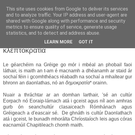
This site uses cookies from Google to deliver its services
Uathachas in Éirinn
and to analyze traffic. Your IP address and user-agent are
shared with Google along with performance and security
metrics to ensure quality of service, generate usage
Ar aghaidh go deo go mbeirimid bua!
statistics, and to detect and address abuse.
LEARN MORE
GOT IT
2.11.11
κλέπτοκρατία
Le géarchéim na Gréige go mór i mbéal an phobail faoi
láthair, is maith an t-am é macnamh a dhéanamh ar staid ár
sochaí féin i gcomhthéacs réabadh na sochaí a mhaítear gur
bhronn an daonlathas, nó an
δημοκρατία
* orainn.
Nuair a thráchtar ar an domhan Iarthair, 'sé an cultúr
Eorpach nó Eoraip-lárnach atá i gceist agus níl aon amhras
gurb ón seanchultúr clasaiceach Rómhánach agus
Gréigeach a d'eascair sé. De ghnáth is cultúr Daonlathach
atá i gceist, le bunadh mhorálta Chríostaíoch leis agus córas
eacnamúil Chapitileach chomh maith.