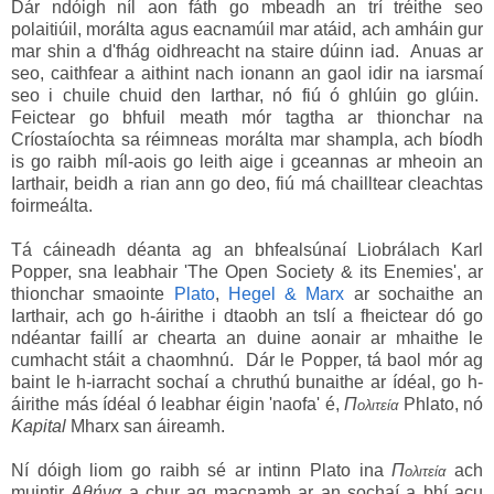
Dár ndóigh níl aon fáth go mbeadh an trí tréithe seo
polaitiúil, morálta agus eacnamúil mar atáid, ach amháin gur
mar shin a d'fhág oidhreacht na staire dúinn iad. Anuas ar
seo, caithfear a aithint nach ionann an gaol idir na iarsmaí
seo i chuile chuid den Iarthar, nó fiú ó ghlúin go glúin.
Feictear go bhfuil meath mór tagtha ar thionchar na
Críostaíochta sa réimneas morálta mar shampla, ach bíodh
is go raibh míl-aois go leith aige i gceannas ar mheoin an
Iarthair, beidh a rian ann go deo, fiú má chailltear cleachtas
foirmeálta.
Tá cáineadh déanta ag an bhfealsúnaí Liobrálach Karl
Popper, sna leabhair 'The Open Society & its Enemies', ar
thionchar smaointe
Plato
,
Hegel & Marx
ar sochaithe an
Iarthair, ach go h-áirithe i dtaobh an tslí a fheictear dó go
ndéantar faillí ar chearta an duine aonair ar mhaithe le
cumhacht stáit a chaomhnú. Dár le Popper, tá baol mór ag
baint le h-iarracht sochaí a chruthú bunaithe ar ídéal, go h-
áirithe más ídéal ó leabhar éigin 'naofa' é,
Π
Phlato, nó
ολιτεία
Kapital
Mharx san áireamh.
Ní dóigh liom go raibh sé ar intinn Plato ina
Π
ach
ολιτεία
muintir
Αθήνα
a chur ag macnamh ar an sochaí a bhí acu