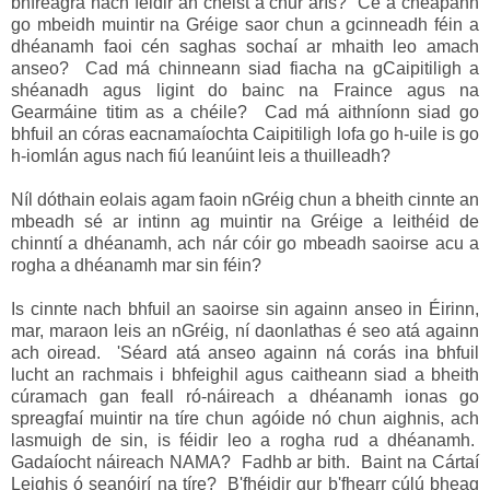
bhfreagra nach féidir an cheist a chur arís? Cé a cheapann
go mbeidh muintir na Gréige saor chun a gcinneadh féin a
dhéanamh faoi cén saghas sochaí ar mhaith leo amach
anseo? Cad má chinneann siad fiacha na gCaipitiligh a
shéanadh agus ligint do bainc na Fraince agus na
Gearmáine titim as a chéile? Cad má aithníonn siad go
bhfuil an córas eacnamaíochta Caipitiligh lofa go h-uile is go
h-iomlán agus nach fiú leanúint leis a thuilleadh?
Níl dóthain eolais agam faoin nGréig chun a bheith cinnte an
mbeadh sé ar intinn ag muintir na Gréige a leithéid de
chinntí a dhéanamh, ach nár cóir go mbeadh saoirse acu a
rogha a dhéanamh mar sin féin?
Is cinnte nach bhfuil an saoirse sin againn anseo in Éirinn,
mar, maraon leis an nGréig, ní daonlathas é seo atá againn
ach oiread. 'Séard atá anseo againn ná corás ina bhfuil
lucht an rachmais i bhfeighil agus caitheann siad a bheith
cúramach gan feall ró-náireach a dhéanamh ionas go
spreagfaí muintir na tíre chun agóide nó chun aighnis, ach
lasmuigh de sin, is féidir leo a rogha rud a dhéanamh.
Gadaíocht náireach NAMA? Fadhb ar bith. Baint na Cártaí
Leighis ó seanóirí na tíre? B'fhéidir gur b'fhearr cúlú bheag