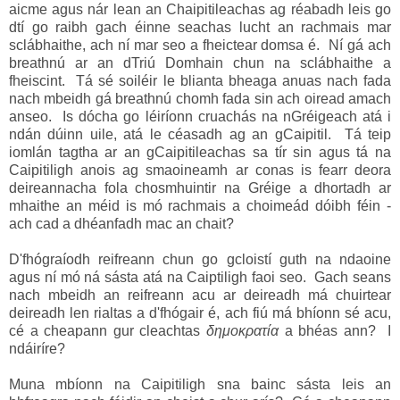
aicme agus nár lean an Chaipitileachas ag réabadh leis go
dtí go raibh gach éinne seachas lucht an rachmais mar
sclábhaithe, ach ní mar seo a fheictear domsa é. Ní gá ach
breathnú ar an dTriú Domhain chun na sclábhaithe a
fheiscint. Tá sé soiléir le blianta bheaga anuas nach fada
nach mbeidh gá breathnú chomh fada sin ach oiread amach
anseo. Is dócha go léiríonn cruachás na nGréigeach atá i
ndán dúinn uile, atá le céasadh ag an gCaipitil. Tá teip
iomlán tagtha ar an gCaipitileachas sa tír sin agus tá na
Caipitiligh anois ag smaoineamh ar conas is fearr deora
deireannacha fola chosmhuintir na Gréige a dhortadh ar
mhaithe an méid is mó rachmais a choimeád dóibh féin -
ach cad a dhéanfadh mac an chait?
D'fhógraíodh reifreann chun go gcloistí guth na ndaoine
agus ní mó ná sásta atá na Caiptiligh faoi seo. Gach seans
nach mbeidh an reifreann acu ar deireadh má chuirtear
deireadh len rialtas a d'fhógair é, ach fiú má bhíonn sé acu,
cé a cheapann gur cleachtas
δημοκρατία
a bhéas ann? I
ndáiríre?
Muna mbíonn na Caipitiligh sna bainc sásta leis an