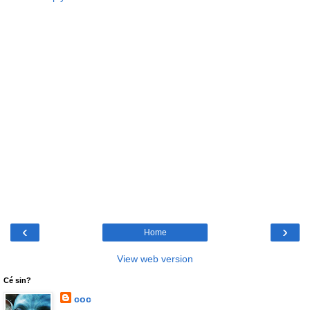
‹
›
Home
View web version
Cé sin?
coc