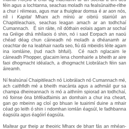
féin agus a lochtanna, seachas moladh na fealsúnaithe-ríthe
a chur i réimeas, agus mar a thuigtear domsa é ar aon nós,
níl i
Kapital
Mharx ach míniú ar oibriú stairiúil an
Chapitileachais, seachas leagan amach ar an todhchaí
Cumannach. É sin ráite, níl dóthain eolais agam ar sochaí
na Gréige dhá mhílaois ó shin, nó i saol Eorpach an naoú
chéad déag chun cáineadh nó moladh a dhéanamh ar
ceachtar de na leabhair naofa seo, fiú dá mbeidis léite agam
ina iomláine, (rud nach bhfuil). Cé nach nglacaim le
cáineadh Phopper, glacaim lena chomhairle a bheith ar aire
faoi dhogmacht idéalach, a dhogmacht Liobrálach féin san
áireamh.
Ní fealsúnaí Chaipitileach nó Liobrálach nó Cumannach mé,
ach caithfidh mé a bheith macánta agus a adhmáil gur sa
champa dheireannach is mó a aithním spiorad an todhchaí,
nó foinse óna bhféadfaimis an domhain a chur ina cheart,
gan go mbeinn ag cloí go bhuan le tuairimí duine a mhair
céad go leith ó shin i ndomhan iomlán éagsúl, le fadhbanna
éagsúla agus éagóirí éagsúla.
Maítear gur theip ar theoiric Mharx de bharr fás an mhéan-