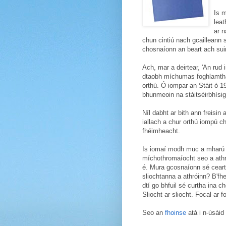
Is m
leat
ar n
chun cintiú nach gcailleann
chosnaíonn an beart ach sui
Ach, mar a deirtear, 'An rud 
dtaobh míchumas foghlamth
orthú. Ó iompar an Stáit ó 19
bhunmeoin na stáitséirbhísig
Níl dabht ar bith ann freisin
iallach a chur orthú iompú ch
fhéimheacht.
Is iomaí modh muc a mharú d
míchothromaíocht seo a athrú
é. Mura gcosnaíonn sé ceart
sliochtanna a athróinn? B'fh
dtí go bhfuil sé curtha ina c
Sliocht ar sliocht. Focal ar foc
Seo an
fhoinse
atá i n-úsáid