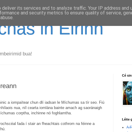
deliver its services and to analyze traffic. Your IP address and
formance and security metrics to ensure quality of service, ge
 abuse.
has in Éirinn
mbeirimid bua!
Cé si
ireann
inic a iompaítear chun dlí iadsan le Míchumas sa tír seo. Fiú
hílaois nua, níl cearta iomlána bainte amach ag saoránaigh
míchumas corptha, inchinne nó foghlamtha.
Léite 
rochscéal fada í stair an fheachtais cothrom na féinne a
A̶ ̶F̶i
thú.