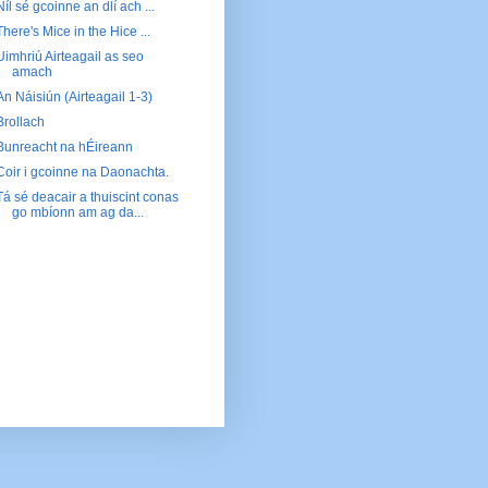
Níl sé gcoinne an dlí ach ...
There's Mice in the Hice ...
Uimhriú Airteagail as seo
amach
An Náisiún (Airteagail 1-3)
Brollach
Bunreacht na hÉireann
Coir i gcoinne na Daonachta.
Tá sé deacair a thuiscint conas
go mbíonn am ag da...