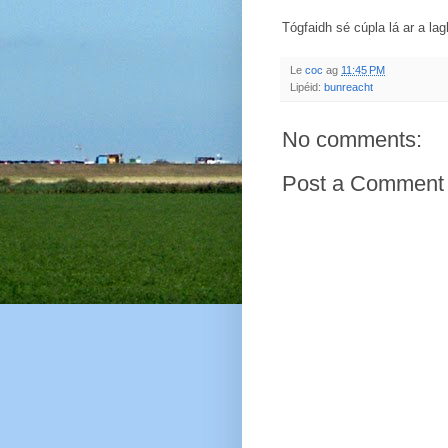
Tógfaidh sé cúpla lá ar a la
Le
coc
ag
11:45 PM
Lipéid:
bunreacht
No comments:
Post a Comment