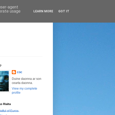
 user-agent
nerate usage
LEARN MORE
GOT IT
n?
coc
Duine daonna ar son
cearta daonna.
View my complete
profile
go Rialta
̶s̶t̶f̶u̶l̶ ̶o̶f̶ ̶E̶u̶r̶o̶s̶