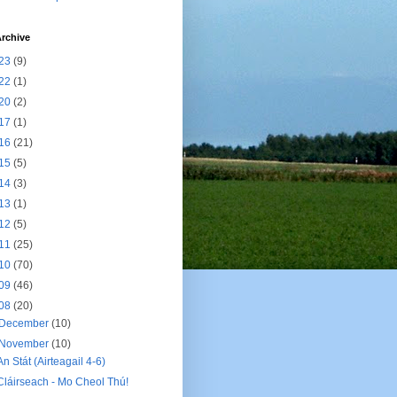
rchive
23
(9)
22
(1)
20
(2)
17
(1)
16
(21)
15
(5)
14
(3)
13
(1)
12
(5)
11
(25)
10
(70)
09
(46)
08
(20)
December
(10)
November
(10)
An Stát (Airteagail 4-6)
Cláirseach - Mo Cheol Thú!