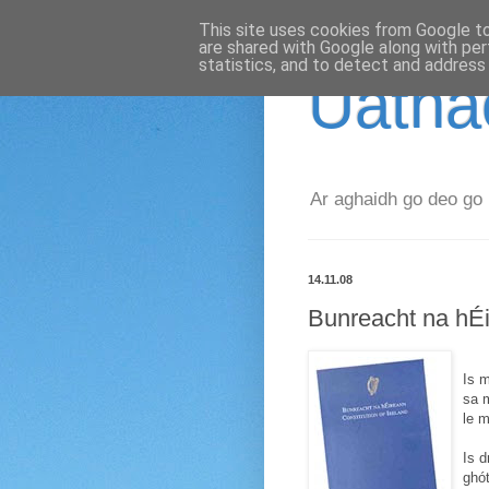
This site uses cookies from Google to 
are shared with Google along with per
statistics, and to detect and address
Uathac
Ar aghaidh go deo go 
14.11.08
Bunreacht na hÉ
Is m
sa m
le 
Is d
ghó