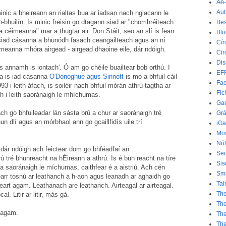
A̶n̶ ̶
Aut
inic a bheireann an rialtas bua ar iadsan nach nglacann le
h-bhuilín. Is minic freisin go dtagann siad ar "chomhréiteach
Bes
a céimeanna" mar a thugtar air. Don Stáit, seo an slí is fearr
Bl
 siad cásanna a bhunódh fasach ceangailteach agus an ní
Cín
meanna mhóra airgead - airgead dhaoine eile, dár ndóigh.
Cir
Dis
is annamh is iontach'. Ó am go chéile buailtear bob orthú. I
EF
a is iad cásanna
O'Donoghue agus Sinnott
is mó a bhfuil cáil
Fac
93 i leith áfach, is soiléir nach bhfuil mórán athrú tagtha ar
Fic
h i leith saoránaigh le mhíchumas.
Gae
 ach go bhfuileadar lán sásta brú a chur ar saoránaigh tré
Grá
un dlí agus an mórbhaol ann go gcaillfidís uile trí
iGa
Mos
Nót
ár ndóigh ach feictear dom go bhféadfaí an
Seo
 tré bhunreacht na hÉireann a athrú. Is é bun reacht na tíre
Sis
a saoránaigh le míchumas, caithfear é a aistriú. Ach cén
Sm
earr tosnú ar leathanch a h-aon agus leanadh ar aghaidh go
Tai
heart agam. Leathanach are leathanch. Airteagal ar airteagal.
The
al. Litir ar litir, más gá.
The
 agam.
Th
Th