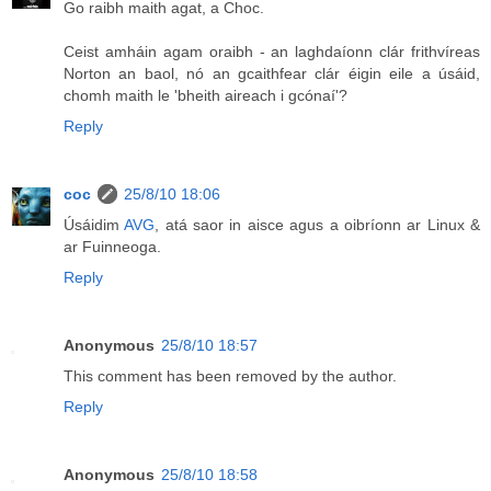
Go raibh maith agat, a Choc.
Ceist amháin agam oraibh - an laghdaíonn clár frithvíreas
Norton an baol, nó an gcaithfear clár éigin eile a úsáid,
chomh maith le 'bheith aireach i gcónaí'?
Reply
coc
25/8/10 18:06
Úsáidim
AVG
, atá saor in aisce agus a oibríonn ar Linux &
ar Fuinneoga.
Reply
Anonymous
25/8/10 18:57
This comment has been removed by the author.
Reply
Anonymous
25/8/10 18:58