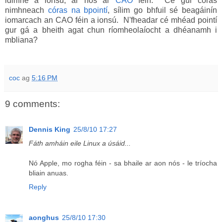
idirlíne a ionsú, ar nós ár
CAO
féin. Cé gur córas
nimhneach
córas na bpointí
, sílim go bhfuil sé beagáinín
iomarcach an CAO féin a ionsú. N'fheadar cé mhéad pointí
gur gá a bheith agat chun ríomheolaíocht a dhéanamh i
mbliana?
coc
ag
5:16 PM
9 comments:
Dennis King
25/8/10 17:27
Fáth amháin eile Linux a úsáid...
Nó Apple, mo rogha féin - sa bhaile ar aon nós - le tríocha
bliain anuas.
Reply
aonghus
25/8/10 17:30