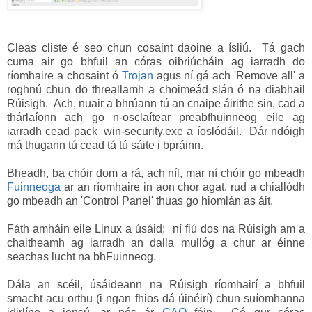
Cleas cliste é seo chun cosaint daoine a ísliú. Tá gach
cuma air go bhfuil an córas oibriúcháin ag iarradh do
ríomhaire a chosaint ó
Trojan
agus ní gá ach 'Remove all' a
roghnú chun do threallamh a choimeád slán ó na diabhail
Rúisigh. Ach, nuair a bhrúann tú an cnaipe áirithe sin, cad a
thárlaíonn ach go n-osclaítear preabfhuinneog eile ag
iarradh cead pack_win-security.exe a íoslódáil. Dár ndóigh
má thugann tú cead tá tú sáite i bpráinn.
Bheadh, ba chóir dom a rá, ach níl, mar ní chóir go mbeadh
Fuinneoga
ar an ríomhaire in aon chor agat, rud a chiallódh
go mbeadh an 'Control Panel' thuas go hiomlán as áit.
Fáth amháin eile Linux a úsáid: ní fiú dos na Rúisigh am a
chaitheamh ag iarradh an dalla mullóg a chur ar éinne
seachas lucht na bhFuinneog.
Dála an scéil, úsáideann na Rúisigh ríomhairí a bhfuil
smacht acu orthu (i ngan fhios dá úinéirí) chun suíomhanna