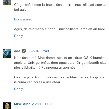
Cé go bhfuil níos lú baol d'úsáideoirí Linux, níl siad saor ar
fad uaidh.
Breis anseo
Agus, de réir mar a éiríonn Linux coitianta, ardóidh an baol.
Reply
coc
25/8/10 17:49
Níor úsáid mé Mac riamh, ach tá an córas OS X bunaithe
anois ar Unix go bhfios dom agus ba chóir go mbeadh siad
níos sábháilte ná Fuinneoga ar aon nós.
Ceart agat a Aonghuis - caithfear a bheith aireach i gcónaí,
is cuma cén córas a úsáidtear.
Reply
Mise Áine
25/8/10 17:55