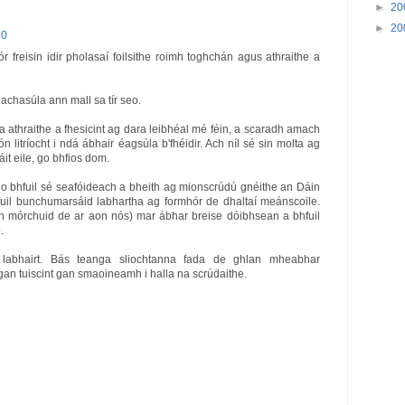
►
20
►
20
50
ór freisin idir pholasaí foilsithe roimh toghchán agus athraithe a
achasúla ann mall sa tír seo.
 athraithe a fhesicint ag dara leibhéal mé féin, a scaradh amach
 litríocht i ndá ábhair éagsúla b'fhéidir. Ach níl sé sin molta ag
it eile, go bhfios dom.
go bhfuil sé seafóideach a bheith ag mionscrúdú gnéithe an Dáin
fuil bunchumarsáid labhartha ag formhór de dhaltaí meánscoile.
 an mórchuid de ar aon nós) mar ábhar breise dóibhsean a bhfuil
.
labhairt. Bás teanga sliochtanna fada de ghlan mheabhar
gan tuiscint gan smaoineamh i halla na scrúḋaithe.