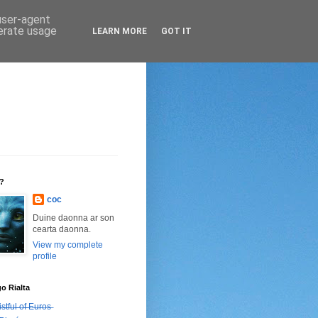
 user-agent
nerate usage
LEARN MORE
GOT IT
n?
coc
Duine daonna ar son
cearta daonna.
View my complete
profile
go Rialta
̶s̶t̶f̶u̶l̶ ̶o̶f̶ ̶E̶u̶r̶o̶s̶