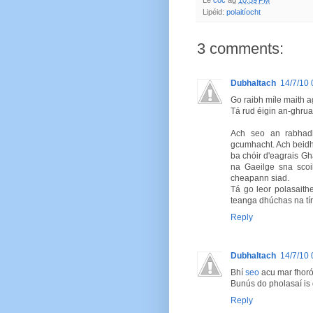
Le
coc
ag
10:59 PM
Lipéid:
polaitíocht
3 comments:
Dubhaltach
14/7/10 
Go raibh míle maith ag
Tá rud éigin an-ghru
Ach seo an rabhadh
gcumhacht. Ach beidh 
ba chóir d'eagrais Gh
na Gaeilge sna scoi
cheapann siad.
Tá go leor polasaith
teanga dhúchas na tír
Reply
Dubhaltach
14/7/10 
Bhí
seo
acu mar fhoró
Bunús do pholasaí is 
Reply