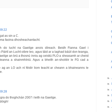
09:22
at as sin a C.
ama faoina dhosheachantacht.
 do lucht na Gaeilge anois díreach. Beidh Fianna Gael i
Páirtí an Lucht oibre leo, agus táid ar a laghad báúil don teanga,
aeilge an brú a thosnú inniu ag ceistiú PLO a sheasamh ar cheist
leanna a shainmhíniú. Agus a bheith an-shoiléir le FG cad a
e ag an LO ach ní féidir liom teacht ar cheann a bhaineanns le
e.
►
►
►
09:28
►
gra do thoghchán 2007 i leith na Gaeilge.
►
dóigh!
►