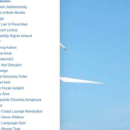
B̶i̶o̶r̶á̶n̶
ism Jabberwocky
t of Both Worlds
oga
 Lae Uí Reachtair
cum Limina
ability Rights Ireland
F
ing Autism
he focal
ltacht21
 faoi Ghruaim
eilge
t Sincerely Folks
aí Imill
 Focan Iontach
e Áine
aointe Fánacha Aonghusa
nt
 Cedar Lounge Revolution
 Green Ribbon
e Language Gym
e Mouse Trap