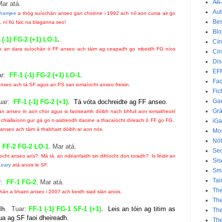
A̶n̶ ̶
Mar atá.
Aut
hamjee
a thóg suíochán anseo gan choinne i 1992 ach níl aon cuma air go
Bes
, ní fiú faic na blaganna seo!
Bl
 (-1) FG-2 (+1) LO-1
.
Cín
eas an dara suíochán ó FF anseo ach táim ag ceapadh go mbeidh FG níos
Cir
Dis
EF
ar:
FF-1 (-1) FG-2 (+1) LO-1
.
Fac
 anseo ach tá SF agus an PS san iomaíocht anseo freisin.
Fic
Gae
Tuar:
FF-1 (-1) FG-2 (+1)
. Tá vóta dochreidte ag FF anseo.
Grá
chán anseo in aon chor agus is faoiseamh dóibh nach bhfuil aon iomaitheoirí
 chiallaíonn gur gá go n-aistreodh daoine a thacaíocht díreach ó FF go FG.
iGa
G anseo ach táim á thabhairt dóibh ar aon nós.
Mos
Nót
:
FF-2 FG-2 LO-1
. Mar atá.
Seo
cht anseo arís? Má tá, an ndéanfaidh sin difríocht don toradh? Is féidir an
Sis
Leary
atá anois le SF.
Sm
Tai
r:
FF-1 FG-2
. Mar atá.
The
hán a bhaint anseo i 2007 ach beidh siad slán anois.
The
dh
. Tuar:
FF-1 (-1) FG-1 SF-1 (+1)
. Leis an tóin ag titim as
Th
ua ag SF faoi dheireadh.
Th