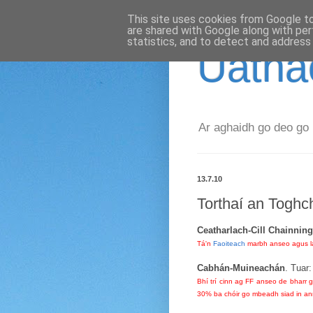
This site uses cookies from Google to 
are shared with Google along with per
statistics, and to detect and address
Uathac
Ar aghaidh go deo go 
13.7.10
Torthaí an Toghch
Ceatharlach-Cill Chainnin
Tá'n
Faoiteach
marbh anseo agus lán 
Cabhán-Muineachán
. Tuar
Bhí trí cinn ag FF anseo de bharr 
30% ba chóir go mbeadh siad in a