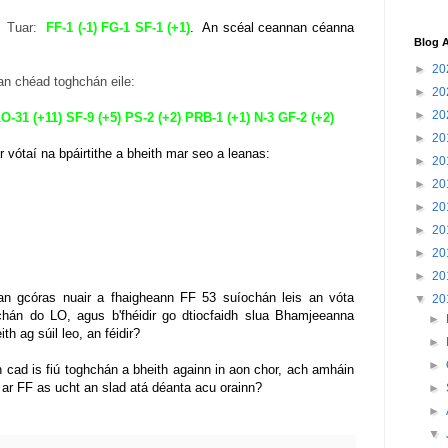
. Tuar:
FF-1 (-1) FG-1 SF-1 (+1)
. An scéal ceannan céanna
Blog A
►
20
an chéad toghchán eile:
►
20
►
20
LO-31 (+11) SF-9 (+5) PS-2 (+2) PRB-1 (+1) N-3 GF-2 (+2)
►
20
r vóta
í na
bpáirtithe
a bheith mar seo a leanas:
►
20
►
20
►
20
►
20
►
20
►
20
 an gcóras nuair a fhaigheann FF 53 suíochán leis an vóta
▼
20
chán do LO, agus b'fhéidir go dtiocfaidh slua Bhamjeeanna
►
ith ag súil leo, an féidir?
►
►
n cad is fiú toghchán a bheith againn in aon chor, ach amháin
 ar FF as ucht an slad atá déanta acu orainn?
►
►
▼