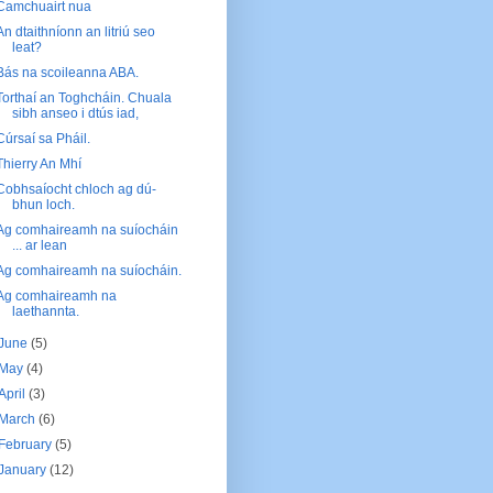
Camchuairt nua
An dtaithníonn an litriú seo
leat?
Bás na scoileanna ABA.
Torthaí an Toghcháin. Chuala
sibh anseo i dtús iad,
Cúrsaí sa Pháil.
Thierry An Mhí
Cobhsaíocht chloch ag dú-
bhun loch.
Ag comhaireamh na suíocháin
... ar lean
Ag comhaireamh na suíocháin.
Ag comhaireamh na
laethannta.
June
(5)
May
(4)
April
(3)
March
(6)
February
(5)
January
(12)