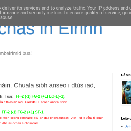
deliver its services and to analyze traffic. Your IP address and
formance and security metrics to ensure quality of service, ge
 abuse.
has in Éirinn
mbeirimid bua!
Cé si
áin. Chuala sibh anseo i dtús iad,
gh
. Tuar:
FF-2 (-1) FG-2 (+1) LO-1(+1)
.
d'fhios sin aici. Caillfidh FF ceann anseo freisin.
:
FF-2 (-1) FG-2 (+1) SF-1
.
go raibh ceann comhairle acu an uair dheireannach. Ach, fiú le vóta fé bhun
Léite 
.
nn dhá suíochán a choimeád
A̶ ̶F̶i