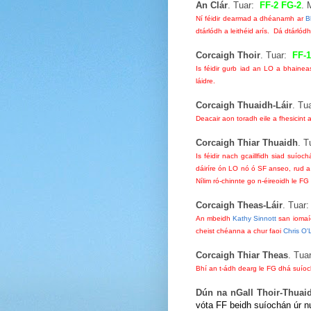
An Clár
. Tuar:
FF-2 FG-2
. 
Ní féidir dearmad a dhéanamh ar
B
dtárlódh a leithéid arís. Dá dtárlódh
Corcaigh Thoir
. Tuar:
FF-1
Is féidir gurb iad an LO a bhain
láidre.
Corcaigh Thuaidh-Láir
. Tu
Deacair aon toradh eile a fhesicint
Corcaigh Thiar Thuaidh
. 
Is féidir nach gcaillfidh siad suío
dáiríre ón LO nó ó SF anseo, rud a
Nílim ró-chinnte go n-éireoidh le F
Corcaigh Theas-Láir
. Tuar
An mbeidh
Kathy Sinnott
san iomaío
cheist chéanna a chur faoi
Chris O'
Corcaigh Thiar Theas
. Tua
Bhí an t-ádh dearg le FG dhá suíoc
Dún na nGall Thoir-Thuai
vóta FF beidh suíochán úr n