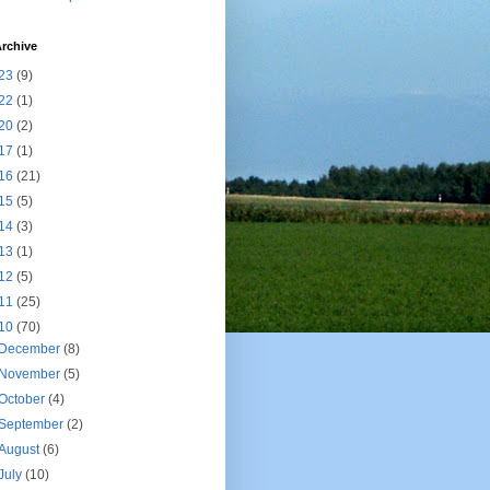
rchive
23
(9)
22
(1)
20
(2)
17
(1)
16
(21)
15
(5)
14
(3)
13
(1)
12
(5)
11
(25)
10
(70)
December
(8)
November
(5)
October
(4)
September
(2)
August
(6)
July
(10)