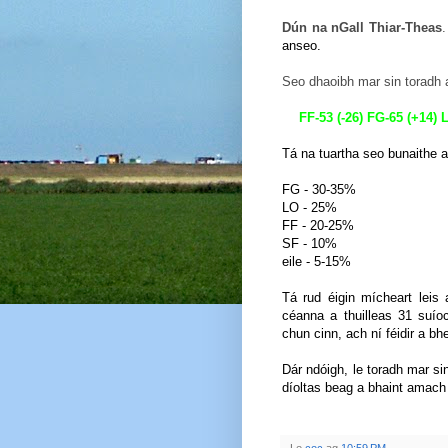
Dún na nGall Thiar-Theas
anseo.
Seo dhaoibh mar sin toradh 
FF-53 (-26) FG-65 (+14) 
Tá na tuartha
seo bunaithe a
FG - 30-35%
LO - 25%
FF - 20-25%
SF - 10%
eile - 5-15%
Tá rud éigin mícheart leis
céanna a thuilleas 31 suío
chun cinn, ach ní féidir a bhe
Dár ndóigh, le toradh mar si
díoltas beag a bhaint amach