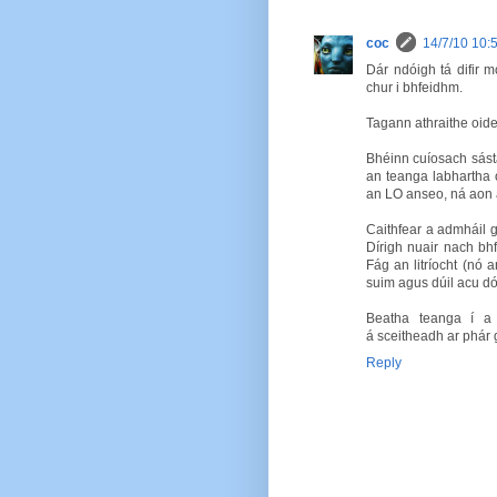
coc
14/7/10 10:
Dár ndóigh tá difir m
chur i bhfeidhm.
Tagann athraithe oide
Bhéinn cuíosach sásta
an teanga labhartha ón
an LO anseo, ná aon á
Caithfear a admháil 
Dírigh nuair nach bh
Fág an litríocht (nó
suim agus dúil acu dó
Beatha teanga í a 
á sceitheadh ar phár 
Reply