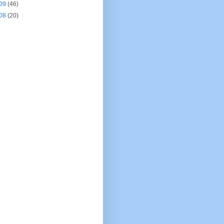
09
(46)
08
(20)