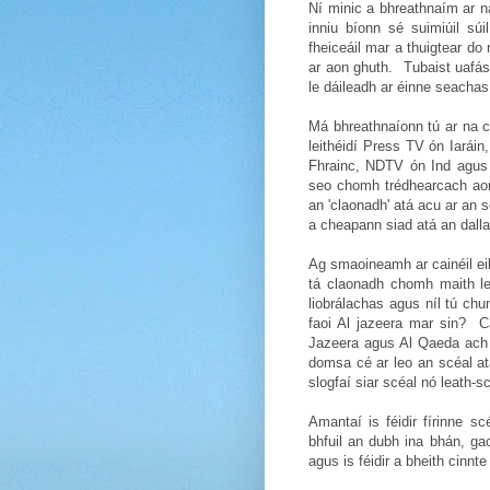
Ní minic a bhreathnaím ar na
inniu bíonn sé suimiúil sú
fheiceáil mar a thuigtear do
ar aon ghuth. Tubaist uafás
le dáileadh ar éinne seachas b
Má bhreathnaíonn tú ar na c
leithéidí Press TV ón Iará
Fhrainc, NDTV ón Ind agus 
seo chomh trédhearcach aon
an 'claonadh' atá acu ar an s
a cheapann siad atá an dalla
Ag smaoineamh ar cainéil ei
tá claonadh chomh maith le 
liobrálachas agus níl tú ch
faoi Al jazeera mar sin? C
Jazeera agus Al Qaeda ach ní
domsa cé ar leo an scéal atá
slogfaí siar scéal nó leath-sc
Amantaí is féidir fírinne 
bhfuil an dubh ina bhán, g
agus is féidir a bheith cinnte 