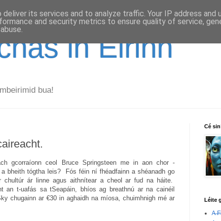
deliver its services and to analyze traffic. Your IP address and
formance and security metrics to ensure quality of service, ge
 abuse.
has in Éirinn
mbeirimid bua!
Cé si
aireacht.
ach gcorraíonn ceol Bruce Springsteen me in aon chor -
g a bheith tógtha leis? Fós féin ní fhéadfainn a shéanadh go
r chultúr ár linne agus aithnítear a cheol ar fud na háite.
 an t-uafás sa tSeapáin, bhíos ag breathnú ar na cainéil
 Sky chugainn ar €30 in aghaidh na míosa, chuimhnigh mé ar
Léite 
A̶ ̶F̶i