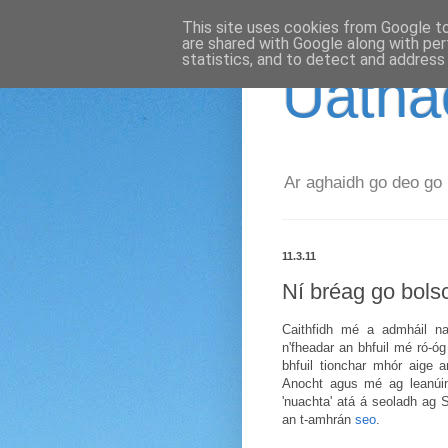
This site uses cookies from Google to 
are shared with Google along with per
statistics, and to detect and address
Uathac
Ar aghaidh go deo go 
11.3.11
Ní bréag go bolsc
Caithfidh mé a admháil n
n'fheadar an bhfuil mé ró-ó
bhfuil tionchar mhór aige a
Anocht agus mé ag leanúint
'nuachta' atá á seoladh ag
an t-amhrán
seo
.