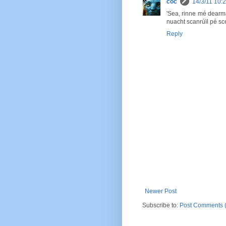
coc
14/3/11 10:
'Sea, rinne mé dearm
nuacht scanrúïl pé sc
Reply
Newer Post
Subscribe to:
Post Comments 