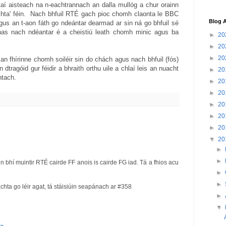
aí aisteach na n-eachtrannach an dalla mullóg a chur orainn
achta' féin. Nach bhfuil RTÉ gach pioc chomh claonta le BBC
Blog A
s an t-aon fáth go ndeántar dearmad ar sin ná go bhfuil sé
onas nach ndéantar é a cheistiú leath chomh minic agus ba
►
20
►
20
►
20
 an fhírinne chomh soiléir sin do chách agus nach bhfuil (fós)
 dtragóid gur féidir a bhraith orthu uile a chlaí leis an nuacht
►
20
ntach.
►
20
►
20
►
20
►
20
►
20
▼
20
►
►
n bhí muintir RTÉ cairde FF anois is cairde FG iad. Tá a fhios acu
►
►
chta go léir agat, tá stáisiúin seapánach ar #358
►
▼