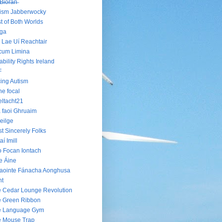
B̶i̶o̶r̶á̶n̶
ism Jabberwocky
t of Both Worlds
oga
 Lae Uí Reachtair
cum Limina
ability Rights Ireland
F
ing Autism
he focal
ltacht21
 faoi Ghruaim
eilge
t Sincerely Folks
aí Imill
 Focan Iontach
e Áine
aointe Fánacha Aonghusa
nt
 Cedar Lounge Revolution
 Green Ribbon
e Language Gym
e Mouse Trap