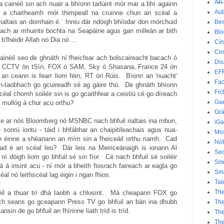
A̶n̶ ̶
 cainéil sin ach nuair a bhíonn tarlúint mór mar a bhí againn
Aut
il a chaitheamh mór thimpeall na cruinne chun an scéal a
 rialtais an domhain é. Inniu dár ndóigh bhíodar don mórchuid
Bes
ach ar mhuintir bochta na Seapáine agus gan milleán ar bith
Bl
'fhéidir Allah nó Dia nó ...
Cín
Cir
ainéil seo de ghnáth ní fheicfear ach bolscaireacht bacach ó
Dis
in, CCTV ón tSín, FOX ó SAM, Sky ó Shasana, France 24 ón
EF
an ceann is fearr liom féin, RT ón Rúis. Bíonn an 'nuacht'
Fac
-taobhach go gcuireadh sé ag gáire thú. De ghnáth bhíonn
Fic
céal chomh soiléir sin is go gcaithfear a ceistiú cé go díreach
Gae
 mullóg á chur acu orthu?
Grá
le ar nós Bloomberg nó MSNBC nach bhfuil rialtais ina mbun,
iGa
sonrú iontu - táid i bhfábhar an chaipitileachais agus nua-
Mos
un éinne a shéanann an mím sin a fheiceáil orthu riamh. Cad
Nót
ad é an scéal leo? Dár leis na Meiriceánaigh is ionann Al
Seo
 dóigh liom go bhfuil sé sin fíor. Cé nach bhfuil sé soiléir
Sis
 á insint acu - ní mór a bheith fiosrach faireach ar eagla go
Sm
éal nó leithscéal lag éigin i ngan fhios.
Tai
The
scéil a thuar trí dhá taobh a chlosint. Má cheapann FOX go
ach seans go gceapann Press TV go bhfuil an bán ina dhubh
The
ansin de go bhfuil an fhírinne liath tríd is tríd.
Th
Th