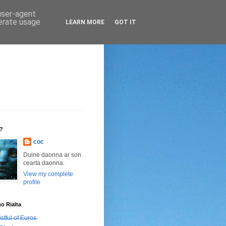
 user-agent
nerate usage
LEARN MORE
GOT IT
n?
coc
Duine daonna ar son
cearta daonna.
View my complete
profile
go Rialta
̶s̶t̶f̶u̶l̶ ̶o̶f̶ ̶E̶u̶r̶o̶s̶