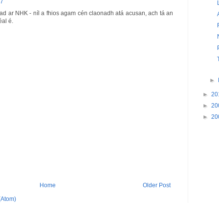
27
ad ar NHK - níl a fhios agam cén claonadh atá acusan, ach tá an
éal é.
►
►
20
►
20
►
20
Home
Older Post
(Atom)