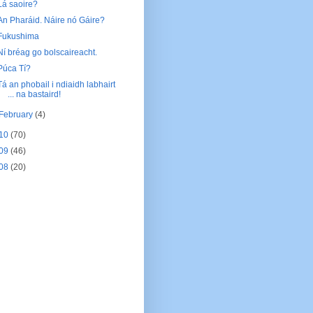
Lá saoire?
An Pharáid. Náire nó Gáire?
Fukushima
Ní bréag go bolscaireacht.
Púca Tí?
Tá an phobail i ndiaidh labhairt
... na bastaird!
February
(4)
10
(70)
09
(46)
08
(20)