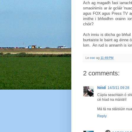
Ach ag magadh faoi iarracht
smaoinimis ar ár gcláir 'nu
agus FOX agus Press TV agu
imithe i bhfeidhm orainn i
chóir?
Ach inniu is dócha go bhfuil
buntaiste le baint ag éinne ón
lom. An rud is annamh is io
Le
coc
ag
11:49 PM
2 comments:
Néidí
14/3/11 09:28
Cúpla seachtain ó shi
cé hiad na máistrí!
Má tá na stáisiúin nua
Reply