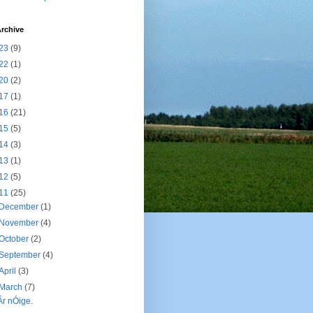
rchive
23
(9)
22
(1)
20
(2)
17
(1)
16
(21)
15
(5)
14
(3)
13
(1)
12
(5)
11
(25)
December
(1)
November
(4)
October
(2)
September
(4)
April
(3)
March
(7)
Ár nÓige.