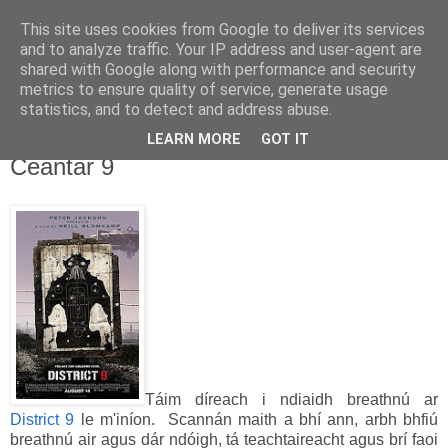
This site uses cookies from Google to deliver its services
Uathachas in Éirinn
and to analyze traffic. Your IP address and user-agent are
shared with Google along with performance and security
metrics to ensure quality of service, generate usage
Ar aghaidh go deo go mbeirimid bua!
statistics, and to detect and address abuse.
LEARN MORE
GOT IT
28.1.10
Ceantar 9
Táim díreach i ndiaidh breathnú ar
District 9
le m'iníon. Scannán maith a bhí ann, arbh bhfiú
breathnú air agus dár ndóigh, tá teachtaireacht agus brí faoi