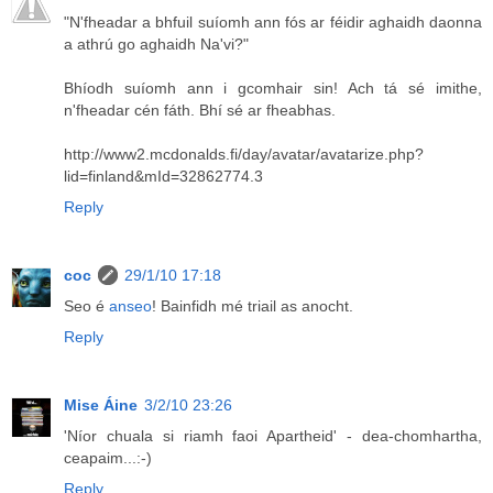
"N'fheadar a bhfuil suíomh ann fós ar féidir aghaidh daonna
a athrú go aghaidh Na'vi?"
Bhíodh suíomh ann i gcomhair sin! Ach tá sé imithe,
n'fheadar cén fáth. Bhí sé ar fheabhas.
http://www2.mcdonalds.fi/day/avatar/avatarize.php?
lid=finland&mId=32862774.3
Reply
coc
29/1/10 17:18
Seo é
anseo
! Bainfidh mé triail as anocht.
Reply
Mise Áine
3/2/10 23:26
'Níor chuala si riamh faoi Apartheid' - dea-chomhartha,
ceapaim...:-)
Reply