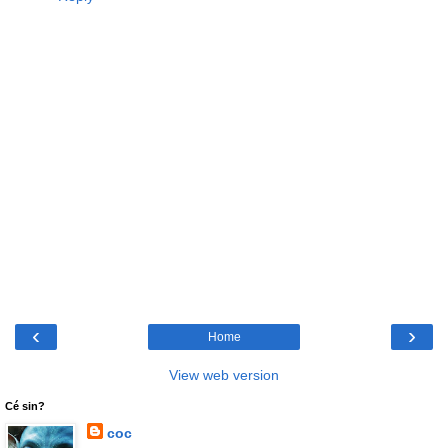
‹
›
Home
View web version
Cé sin?
coc