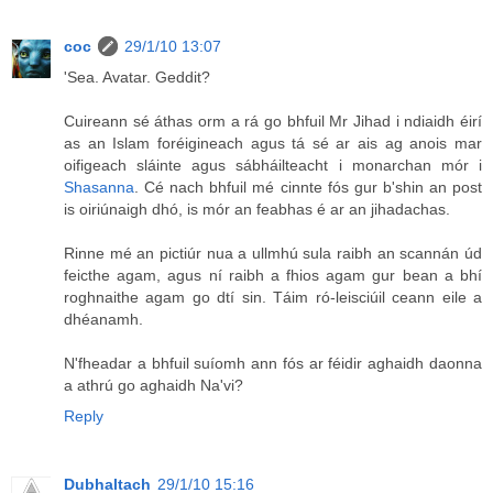
coc
29/1/10 13:07
'Sea. Avatar. Geddit?
Cuireann sé áthas orm a rá go bhfuil Mr Jihad i ndiaidh éirí
as an Islam foréigineach agus tá sé ar ais ag anois mar
oifigeach sláinte agus sábháilteacht i monarchan mór i
Shasanna
. Cé nach bhfuil mé cinnte fós gur b'shin an post
is oiriúnaigh dhó, is mór an feabhas é ar an jihadachas.
Rinne mé an pictiúr nua a ullmhú sula raibh an scannán úd
feicthe agam, agus ní raibh a fhios agam gur bean a bhí
roghnaithe agam go dtí sin. Táim ró-leisciúil ceann eile a
dhéanamh.
N'fheadar a bhfuil suíomh ann fós ar féidir aghaidh daonna
a athrú go aghaidh Na'vi?
Reply
Dubhaltach
29/1/10 15:16