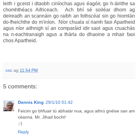
leith i gceist i dtaobh ciníochas agus éagóir, go h-áirithe sa
chomhthéacs Aifriceach. Ach bhí sé soiléar dhom ag
deireadh an scannáin go raibh an fothscéal sin go hiomlán
do-fheichthe do m'iníon. Níor chuala sí riamh faoi Apartheid
agus níor aithnigh sí an comparáid idir saol agus cruachás
na n-eachtranaigh agus a thárla do dhaoine a mhair faoi
chos Apartheid.
coc
ag
11:54 PM
5 comments:
Dennis King
29/1/10 01:42
Feicim go bhfuair tú abhatár nua, agus athrú gnéise san am
céanna. Mr. Jihad bocht!
;-)
Reply