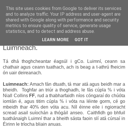
This site uses cookies from Google to deliver its services
Uathachas in Éirinn
and to analyze traffic. Your IP address and user-agent are
shared with Google along with performance and security
metrics to ensure quality of service, generate usage
Ar aghaidh go deo go mbeirimid bua!
statistics, and to detect and address abuse.
LEARN MORE
GOT IT
13.2.16
Luimneach.
Tá dhá thoghcheantar éagsúl i gCo. Luimní, ceann sa
chathair agus ceann tuathach, ach is beag a t-athrú fheicim
ón uair deireanach.
Luimneach:
Amach fán dtuath, tá mar atá agus beidh mar a
bheidh. Toghfar an triúr a thoghadh, le fás cúpla % i vóta
Niall Collins
FF
, rud a thabharfaidh níos cóngaraí do chúóta
iomlán é, agus titim cúpla % i vóta na léinte gorm, cé go
mbeidh thar 40% den vóta acu. Níl éinne eile i ngiorracht
scread asail suíochán a thógáil anseo. Caithfidh go bhfuil
tuathánaigh Luimní thar a bheith sásta faoin slí atá cúrsaí in
Éirinn le tríocha bliain anuas.