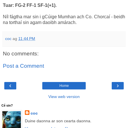
Tuar: FG-2 FF-1 SF-1(+1).
Níl fágtha mar sin i gCúige Mumhan ach Co. Chorcaí - beidh
na torthaí sin agam daoibh amárach.
coc
ag
11:44 PM
No comments:
Post a Comment
‹
›
Home
View web version
Cé sin?
coc
Duine daonna ar son cearta daonna.