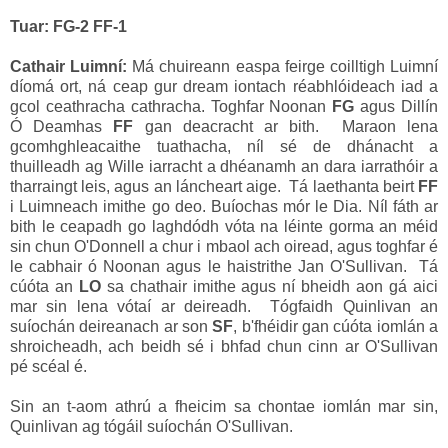
Tuar: FG-2 FF-1
Cathair Luimní:
Má chuireann easpa feirge coilltigh Luimní
díomá ort, ná ceap gur dream iontach réabhlóideach iad a
gcol ceathracha cathracha. Toghfar Noonan
FG
agus Dillín
Ó Deamhas
FF
gan deacracht ar bith. Maraon lena
gcomhghleacaithe tuathacha, níl sé de dhánacht a
thuilleadh ag Wille iarracht a dhéanamh an dara iarrathóir a
tharraingt leis, agus an láncheart aige. Tá laethanta beirt
FF
i Luimneach imithe go deo. Buíochas mór le Dia. Níl fáth ar
bith le ceapadh go laghdódh vóta na léinte gorma an méid
sin chun O'Donnell a chur i mbaol ach oiread, agus toghfar é
le cabhair ó Noonan agus le haistrithe Jan O'Sullivan. Tá
cúóta an
LO
sa chathair imithe agus ní bheidh aon gá aici
mar sin lena vótaí ar deireadh. Tógfaidh Quinlivan an
suíochán deireanach ar son
SF
, b'fhéidir gan cúóta iomlán a
shroicheadh, ach beidh sé i bhfad chun cinn ar O'Sullivan
pé scéal é.
Sin an t-aom athrú a fheicim sa chontae iomlán mar sin,
Quinlivan ag tógáil suíochán O'Sullivan.