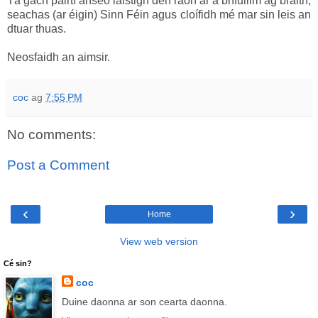
Tá gach páirtí anseo laistigh den raon ar a bhfuilim ag braith,
seachas (ar éigin) Sinn Féin agus cloífidh mé mar sin leis an
dtuar thuas.
Neosfaidh an aimsir.
coc
ag
7:55 PM
No comments:
Post a Comment
‹
›
Home
View web version
Cé sin?
coc
Duine daonna ar son cearta daonna.