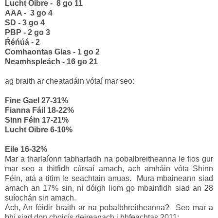
Lucht Oibre - 8 go 11
AAA - 3 go 4
SD - 3 go 4
PBP - 2 go 3
Ŕ
é
ń
úá - 2
Comhaontas Glas - 1 go 2
Neamhspleách - 16 go 21
ag braith ar cheatadáin vótaí mar seo:
Fine Gael 27-31%
Fianna Fáil 18-22%
Sinn Féin 17-21%
Lucht Oibre 6-10%
Eile 16-32%
Mar a tharlaíonn tabharfadh na pobalbreitheanna le fios gur
mar seo a thitfidh cúrsaí amach, ach amháin vóta Shinn
Féin, atá a titim le seachtain anuas. Mura mbaineann siad
amach an 17% sin, ní dóigh liom go mbainfidh siad an 28
suíochán sin amach.
Ach, An féidir braith ar na pobalbhreitheanna? Seo mar a
bhí siad don choicís deireanach i bhfeachtas 2011: