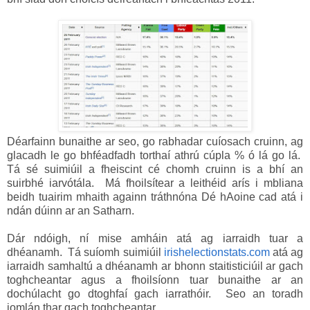
Déarfainn bunaithe ar seo, go rabhadar cuíosach cruinn, ag
glacadh le go bhféadfadh torthaí athrú cúpla % ó lá go lá.
Tá sé suimiúil a fheiscint cé chomh cruinn is a bhí an
suirbhé iarvótála. Má fhoilsítear a leithéid arís i mbliana
beidh tuairim mhaith againn tráthnóna Dé hAoine cad atá i
ndán dúinn ar an Satharn.
Dár ndóigh, ní mise amháin atá ag iarraidh tuar a
dhéanamh. Tá suíomh suimiúil
irishelectionstats.com
atá ag
iarraidh samhaltú a dhéanamh ar bhonn staitisticiúil ar gach
toghcheantar agus a fhoilsíonn tuar bunaithe ar an
dochúlacht go dtoghfaí gach iarrathóir. Seo an toradh
iomlán thar gach toghcheantar ...