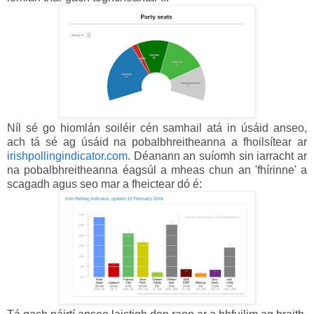
Níl sé go hiomlán soiléir cén samhail atá in úsáid anseo,
ach tá sé ag úsáid na pobalbhreitheanna a fhoilsítear ar
irishpollingindicator.com
. Déanann an suíomh sin iarracht ar
na pobalbhreitheanna éagsúl a mheas chun an 'fhírinne' a
scagadh agus seo mar a fheictear dó é: