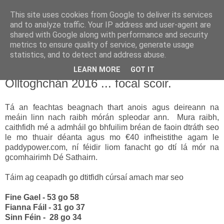
This site uses cookies from Google to deliver its services
Uathachas in Éirinn
and to analyze traffic. Your IP address and user-agent are
shared with Google along with performance and security
metrics to ensure quality of service, generate usage
Ar aghaidh go deo go mbeirimid bua!
statistics, and to detect and address abuse.
LEARN MORE
GOT IT
24.2.16
Olltoghchán 2016 ... focal scoir.
Tá an feachtas beagnach thart anois agus deireann na
meáin linn nach raibh mórán spleodar ann. Mura raibh,
caithfidh mé a admháil go bhfuilim bréan de faoin dtráth seo
le mo thuair déanta agus mo €40 infheistithe agam le
paddypower.com, ní féidir liom fanacht go dtí lá mór na
gcomhairimh Dé Sathairn.
Táim ag ceapadh go dtitfidh cúrsaí amach mar seo
Fine Gael - 53 go 58
Fianna Fáil - 31 go 37
Sinn Féin - 28 go 34